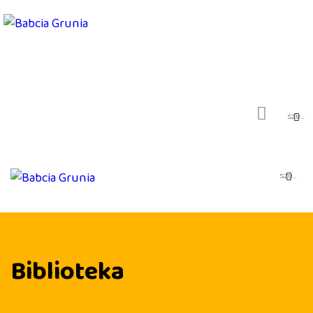
PIOSENKI
SPOTKANIA AUTORSKIE
SKLEP
MOJE KONTO
KONTAKT
BAJKI I SŁUCHOWISKA
BLOG
Biblioteka