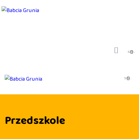
PIOSENKI
SPOTKANIA AUTORSKIE
SKLEP
MOJE KONTO
KONTAKT
BAJKI I SŁUCHOWISKA
BLOG
Przedszkole