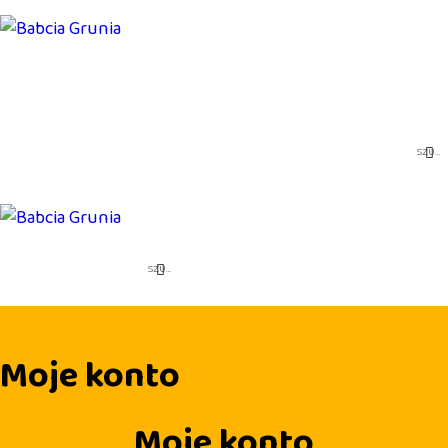
PIOSENKI
SPOTKANIA AUTORSKIE
SKLEP
MOJE KONTO
KONTAKT
BAJKI I SŁUCHOWISKA
BLOG
Moje konto
Moje konto