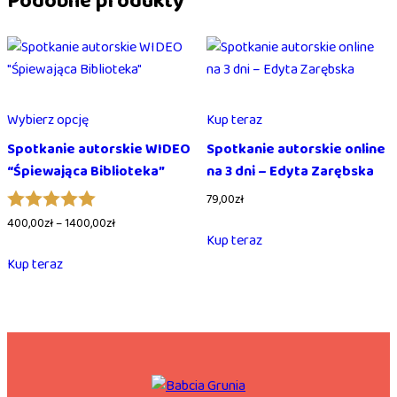
Podobne produkty
Wybierz opcję
Kup teraz
Spotkanie autorskie WIDEO
Spotkanie autorskie online
“Śpiewająca Biblioteka”
na 3 dni – Edyta Zarębska
79,00
zł
Oceniono
Zakres
400,00
zł
–
1400,00
zł
5.00
na 5
Kup teraz
cen:
Ten
od
Kup teraz
produkt
400,00zł
ma
do
wiele
1400,00zł
wariantów.
Opcje
można