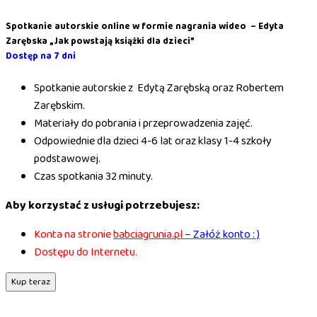
Spotkanie autorskie online w formie nagrania wideo – Edyta
Zarębska „Jak powstają książki dla dzieci”
Dostęp na 7 dni
Spotkanie autorskie z Edytą Zarębską oraz Robertem
Zarębskim.
Materiały do pobrania i przeprowadzenia zajęć.
Odpowiednie dla dzieci 4-6 lat oraz klasy 1-4 szkoły
podstawowej.
Czas spotkania 32 minuty.
Aby korzystać z usługi potrzebujesz:
Konta na stronie
babciagrunia.pl
– Załóż konto : )
Dostępu do Internetu.
ilość
Kup teraz
Spotkanie
autorskie