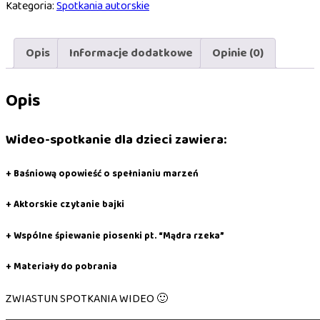
Kategoria:
Spotkania autorskie
online
na
7
Opis
Informacje dodatkowe
Opinie (0)
dni
–
Opis
Edyta
Zarębska
Wideo-spotkanie dla dzieci zawiera:
+ Baśniową opowieść o spełnianiu marzeń
+ Aktorskie czytanie bajki
+ Wspólne śpiewanie piosenki pt. “Mądra rzeka”
+ Materiały do pobrania
ZWIASTUN SPOTKANIA WIDEO 🙂