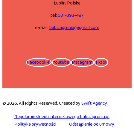
Lublin, Polska
tel:
601-393-487
e-mail:
babciagrunia@gmail.com
Facebook-f
Youtube
Instagram
Tiktok
© 2026. All Rights Reserved. Created by
Swift Agency
.
Regulamin sklepu internetowego babciagrunia.pl
Polityka prywatności
Odstąpienie od umowy