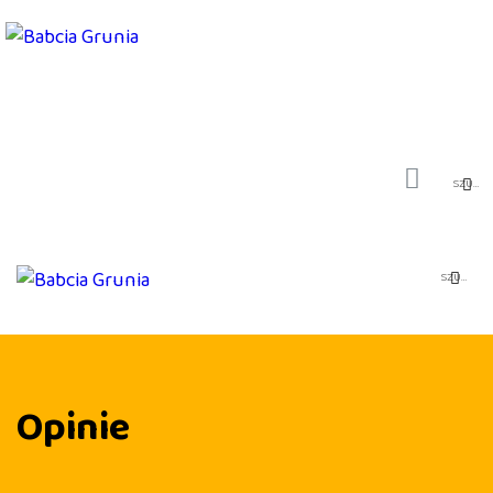
PIOSENKI
SPOTKANIA AUTORSKIE
SKLEP
MOJE KONTO
KONTAKT
BAJKI I SŁUCHOWISKA
BLOG
Opinie