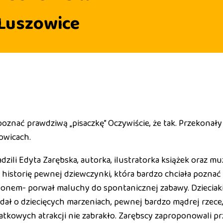
 Luszowice
znać prawdziwą „pisaczkę” Oczywiście, że tak. Przekonały 
owicach.
dzili Edyta Zarębska, autorka, ilustratorka książek oraz mu
historię pewnej dziewczynki, która bardzo chciała poznać a
em- porwał maluchy do spontanicznej zabawy. Dzieciaki ś
ł o dziecięcych marzeniach, pewnej bardzo mądrej rzece, b
tkowych atrakcji nie zabrakło. Zarębscy zaproponowali p