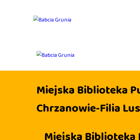
PI
SP
SK
MO
KO
BA
BL
Miejska Biblioteka P
Chrzanowie-Filia Lu
Miejska Biblioteka