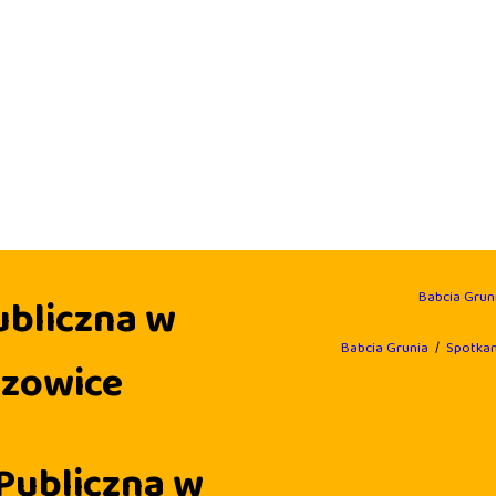
OSENKI
OTKANIA AUTORSKIE
LEP
JE KONTO
NTAKT
JKI I SŁUCHOWISKA
OG
Babcia Grun
ubliczna w
Babcia Grunia
Spotkan
szowice
 Publiczna w